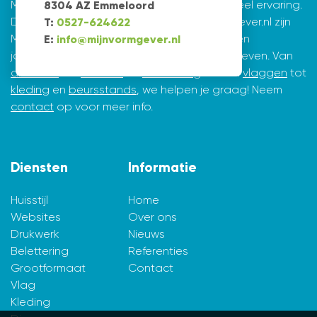
Mijnvormgever.nl: een grafisch bedrijf met veel ervaring.
8304 AZ Emmeloord
De creatieve ontwerpers achter Mijnvormgever.nl zijn
T:
0527-624622
Marius de Vries en Erik Tijsma. Beiden hebben
E:
info@mijnvormgever.nl
jarenlange ervaring in ontwerpen en vormgeven. Van
drukwerk
tot
website
en
belettering
en van
vlaggen
tot
kleding
en
beursstands
, we helpen je graag! Neem
contact
op voor meer info.
Diensten
Informatie
Huisstijl
Home
Websites
Over ons
Drukwerk
Nieuws
Belettering
Referenties
Grootformaat
Contact
Vlag
Kleding