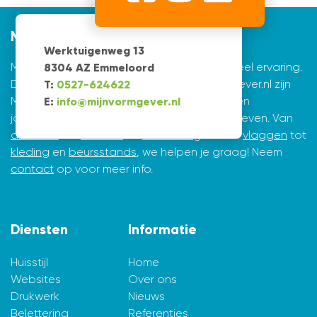
Mijnvormgever
Werktuigenweg 13
Mijnvormgever.nl: een grafisch bedrijf met veel ervaring.
8304 AZ Emmeloord
De creatieve ontwerpers achter Mijnvormgever.nl zijn
T:
0527-624622
Marius de Vries en Erik Tijsma. Beiden hebben
E:
info@mijnvormgever.nl
jarenlange ervaring in ontwerpen en vormgeven. Van
drukwerk
tot
website
en
belettering
en van
vlaggen
tot
kleding
en
beursstands
, we helpen je graag! Neem
contact
op voor meer info.
Diensten
Informatie
Huisstijl
Home
Websites
Over ons
Drukwerk
Nieuws
Belettering
Referenties