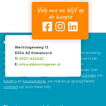
Volg ons en blijf op
de hoogte
Mijnvormgever
Werktuigenweg 13
Mijnvormgever.nl: een grafisch bedrijf met veel ervaring.
8304 AZ Emmeloord
De creatieve ontwerpers achter Mijnvormgever.nl zijn
T:
0527-624622
Marius de Vries en Erik Tijsma. Beiden hebben
E:
info@mijnvormgever.nl
jarenlange ervaring in ontwerpen en vormgeven. Van
drukwerk
tot
website
en
belettering
en van
vlaggen
tot
kleding
en
beursstands
, we helpen je graag! Neem
contact
op voor meer info.