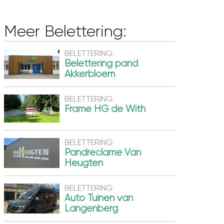
Meer Belettering:
BELETTERING
Belettering pand
Akkerbloem
BELETTERING
Frame HG de With
BELETTERING
Pandreclame Van
Heugten
BELETTERING
Auto Tuinen van
Langenberg