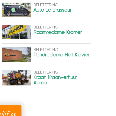
BELETTERING
Auto Le Brasseur
BELETTERING
Raamreclame Kramer
BELETTERING
Pandreclame Het Klavier
BELETTERING
Kraan Kraanverhuur
Abma
lijf op