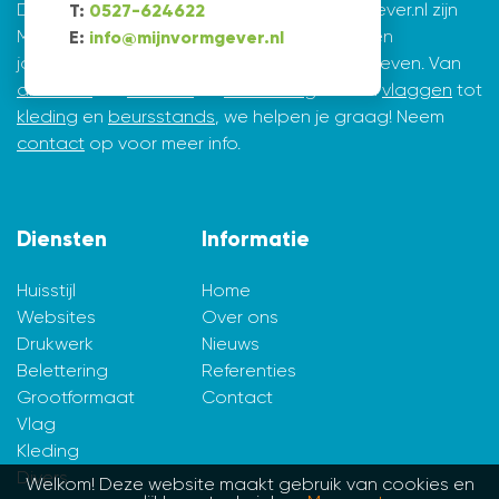
De creatieve ontwerpers achter Mijnvormgever.nl zijn
T:
0527-624622
Marius de Vries en Erik Tijsma. Beiden hebben
E:
info@mijnvormgever.nl
jarenlange ervaring in ontwerpen en vormgeven. Van
drukwerk
tot
website
en
belettering
en van
vlaggen
tot
kleding
en
beursstands
, we helpen je graag! Neem
contact
op voor meer info.
Diensten
Informatie
Huisstijl
Home
Websites
Over ons
Drukwerk
Nieuws
Belettering
Referenties
Grootformaat
Contact
Vlag
Kleding
Divers
Welkom! Deze website maakt gebruik van cookies en