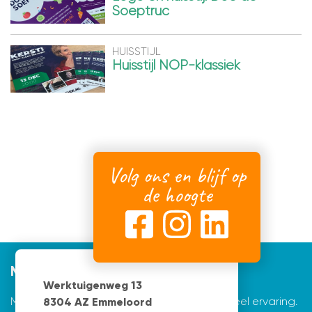
Soeptruc
HUISSTIJL
Huisstijl NOP-klassiek
Volg ons en blijf op
de hoogte
Mijnvormgever
Werktuigenweg 13
Mijnvormgever.nl: een grafisch bedrijf met veel ervaring.
8304 AZ Emmeloord