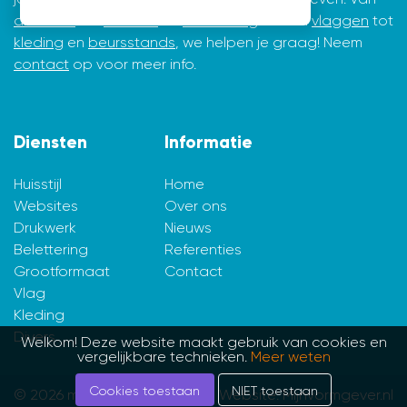
drukwerk
tot
website
en
belettering
en van
vlaggen
tot
kleding
en
beursstands
, we helpen je graag! Neem
contact
op voor meer info.
Diensten
Informatie
Huisstijl
Home
Websites
Over ons
Drukwerk
Nieuws
Belettering
Referenties
Grootformaat
Contact
Vlag
Kleding
Divers
Welkom! Deze website maakt gebruik van cookies en
vergelijkbare technieken.
Meer weten
Cookies toestaan
NIET toestaan
© 2026 mijnvormgever.nl
Website: Mijnvormgever.nl