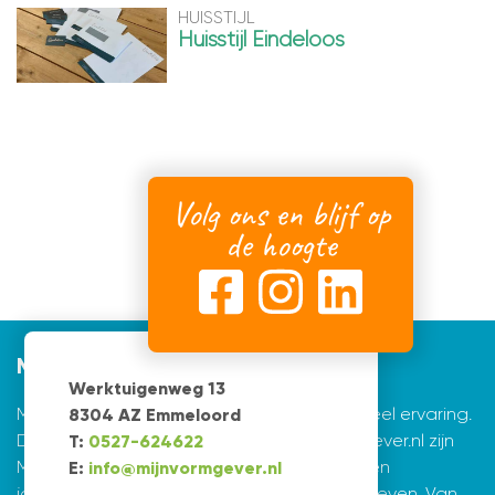
HUISSTIJL
Huisstijl Eindeloos
Volg ons en blijf op
de hoogte
Mijnvormgever
Werktuigenweg 13
Mijnvormgever.nl: een grafisch bedrijf met veel ervaring.
8304 AZ Emmeloord
De creatieve ontwerpers achter Mijnvormgever.nl zijn
T:
0527-624622
Marius de Vries en Erik Tijsma. Beiden hebben
E:
info@mijnvormgever.nl
jarenlange ervaring in ontwerpen en vormgeven. Van