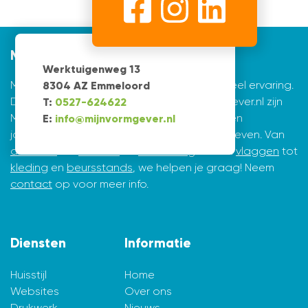
Mijnvormgever
Werktuigenweg 13
Mijnvormgever.nl: een grafisch bedrijf met veel ervaring.
8304 AZ Emmeloord
De creatieve ontwerpers achter Mijnvormgever.nl zijn
T:
0527-624622
Marius de Vries en Erik Tijsma. Beiden hebben
E:
info@mijnvormgever.nl
jarenlange ervaring in ontwerpen en vormgeven. Van
drukwerk
tot
website
en
belettering
en van
vlaggen
tot
kleding
en
beursstands
, we helpen je graag! Neem
contact
op voor meer info.
Diensten
Informatie
Huisstijl
Home
Websites
Over ons
Drukwerk
Nieuws