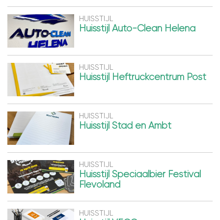
HUISSTIJL
Huisstijl Auto-Clean Helena
HUISSTIJL
Huisstijl Heftruckcentrum Post
HUISSTIJL
Huisstijl Stad en Ambt
HUISSTIJL
Huisstijl Speciaalbier Festival
Flevoland
HUISSTIJL