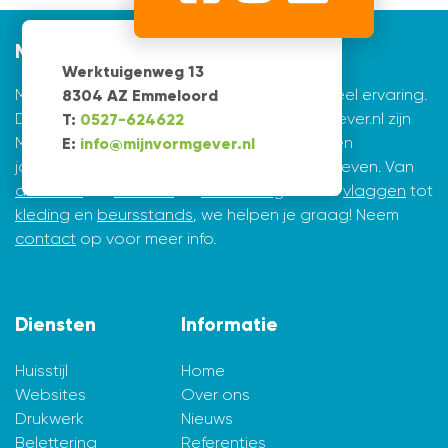
Mijnvormgever
Werktuigenweg 13
Mijnvormgever.nl: een grafisch bedrijf met veel ervaring.
8304 AZ Emmeloord
De creatieve ontwerpers achter Mijnvormgever.nl zijn
T:
0527-624622
Marius de Vries en Erik Tijsma. Beiden hebben
E:
info@mijnvormgever.nl
jarenlange ervaring in ontwerpen en vormgeven. Van
drukwerk
tot
website
en
belettering
en van
vlaggen
tot
kleding
en
beursstands
, we helpen je graag! Neem
contact
op voor meer info.
Diensten
Informatie
Huisstijl
Home
Websites
Over ons
Drukwerk
Nieuws
Belettering
Referenties