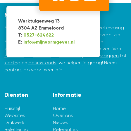
Mijnvormgever
Werktuigenweg 13
Mijnvormgever.nl: een grafisch bedrijf met veel ervaring.
8304 AZ Emmeloord
De creatieve ontwerpers achter Mijnvormgever.nl zijn
T:
0527-624622
Marius de Vries en Erik Tijsma. Beiden hebben
E:
info@mijnvormgever.nl
jarenlange ervaring in ontwerpen en vormgeven. Van
drukwerk
tot
website
en
belettering
en van
vlaggen
tot
kleding
en
beursstands
, we helpen je graag! Neem
contact
op voor meer info.
Diensten
Informatie
Huisstijl
Home
Websites
Over ons
Drukwerk
Nieuws
Belettering
Referenties