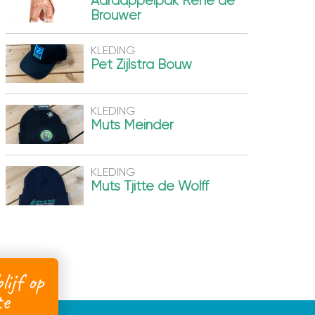
Aardappelpak Rene de
Brouwer
KLEDING
Pet Zijlstra Bouw
KLEDING
Muts Meinder
KLEDING
Muts Tjitte de Wolff
lijf op
te