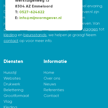
Werktuigenweg 13
Mijnvormgever.nl: een grafisch bedrijf met veel ervaring.
8304 AZ Emmeloord
De creatieve ontwerpers achter Mijnvormgever.nl zijn
T:
0527-624622
Marius de Vries en Erik Tijsma. Beiden hebben
E:
info@mijnvormgever.nl
jarenlange ervaring in ontwerpen en vormgeven. Van
drukwerk
tot
website
en
belettering
en van
vlaggen
tot
kleding
en
beursstands
, we helpen je graag! Neem
contact
op voor meer info.
Diensten
Informatie
Huisstijl
Home
Websites
Over ons
Drukwerk
Nieuws
Belettering
Referenties
Grootformaat
Contact
Vlag
Kleding