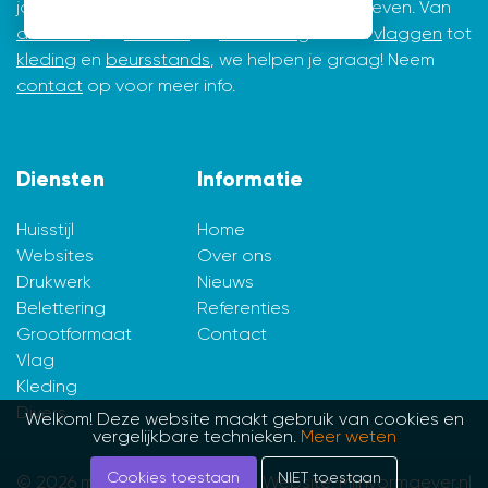
jarenlange ervaring in ontwerpen en vormgeven. Van
drukwerk
tot
website
en
belettering
en van
vlaggen
tot
kleding
en
beursstands
, we helpen je graag! Neem
contact
op voor meer info.
Diensten
Informatie
Huisstijl
Home
Websites
Over ons
Drukwerk
Nieuws
Belettering
Referenties
Grootformaat
Contact
Vlag
Kleding
Divers
Welkom! Deze website maakt gebruik van cookies en
vergelijkbare technieken.
Meer weten
Cookies toestaan
NIET toestaan
© 2026 mijnvormgever.nl
Website: Mijnvormgever.nl