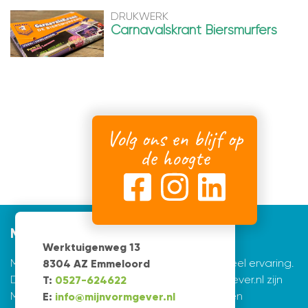
DRUKWERK
Carnavalskrant Biersmurfers
Volg ons en blijf op
de hoogte
Mijnvormgever
Werktuigenweg 13
Mijnvormgever.nl: een grafisch bedrijf met veel ervaring.
8304 AZ Emmeloord
De creatieve ontwerpers achter Mijnvormgever.nl zijn
T:
0527-624622
Marius de Vries en Erik Tijsma. Beiden hebben
E:
info@mijnvormgever.nl