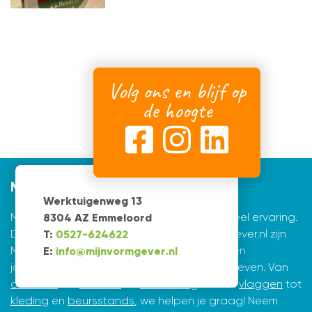
Volg ons en blijf op
de hoogte
Mijnvormgever
Werktuigenweg 13
Mijnvormgever.nl: een grafisch bedrijf met veel ervaring.
8304 AZ Emmeloord
De creatieve ontwerpers achter Mijnvormgever.nl zijn
T:
0527-624622
Marius de Vries en Erik Tijsma. Beiden hebben
E:
info@mijnvormgever.nl
jarenlange ervaring in ontwerpen en vormgeven. Van
drukwerk
tot
website
en
belettering
en van
vlaggen
tot
kleding
en
beursstands
, we helpen je graag! Neem