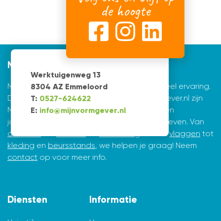
de hoogte
Mijnvormgever
Werktuigenweg 13
Mijnvormgever.nl: een grafisch bedrijf met veel ervaring.
8304 AZ Emmeloord
De creatieve ontwerpers achter Mijnvormgever.nl zijn
T:
0527-624622
Marius de Vries en Erik Tijsma. Beiden hebben
E:
info@mijnvormgever.nl
jarenlange ervaring in ontwerpen en vormgeven. Van
drukwerk
tot
website
en
belettering
en van
vlaggen
tot
kleding
en
beursstands
, we helpen je graag! Neem
contact
op voor meer info.
Diensten
Informatie