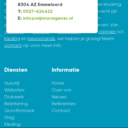
Mijnvormgever.nl: een grafisch bedrijf met veel ervaring.
8304 AZ Emmeloord
De creatieve ontwerpers achter Mijnvormgever.nl zijn
T:
0527-624622
Marius de Vries en Erik Tijsma. Beiden hebben
E:
info@mijnvormgever.nl
jarenlange ervaring in ontwerpen en vormgeven. Van
drukwerk
tot
website
en
belettering
en van
vlaggen
tot
kleding
en
beursstands
, we helpen je graag! Neem
contact
op voor meer info.
Diensten
Informatie
Huisstijl
Home
Websites
Over ons
Drukwerk
Nieuws
Belettering
Referenties
Grootformaat
Contact
Vlag
Kleding