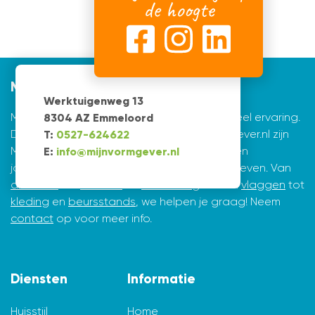
de hoogte
Mijnvormgever
Werktuigenweg 13
Mijnvormgever.nl: een grafisch bedrijf met veel ervaring.
8304 AZ Emmeloord
De creatieve ontwerpers achter Mijnvormgever.nl zijn
T:
0527-624622
Marius de Vries en Erik Tijsma. Beiden hebben
E:
info@mijnvormgever.nl
jarenlange ervaring in ontwerpen en vormgeven. Van
drukwerk
tot
website
en
belettering
en van
vlaggen
tot
kleding
en
beursstands
, we helpen je graag! Neem
contact
op voor meer info.
Diensten
Informatie
Huisstijl
Home