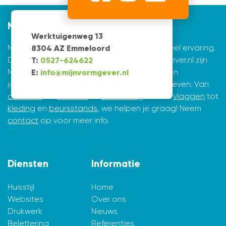
Mijnvormgever
Werktuigenweg 13
Mijnvormgever.nl: een grafisch bedrijf met veel ervaring.
8304 AZ Emmeloord
De creatieve ontwerpers achter Mijnvormgever.nl zijn
T:
0527-624622
Marius de Vries en Erik Tijsma. Beiden hebben
E:
info@mijnvormgever.nl
jarenlange ervaring in ontwerpen en vormgeven. Van
drukwerk
tot
website
en
belettering
en van
vlaggen
tot
kleding
en
beursstands
, we helpen je graag! Neem
contact
op voor meer info.
Diensten
Informatie
Huisstijl
Home
Websites
Over ons
Drukwerk
Nieuws
Belettering
Referenties