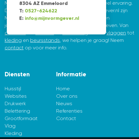
Mijnvormgever.nl: een grafisch bedrijf met veel ervaring.
8304 AZ Emmeloord
De creatieve ontwerpers achter Mijnvormgever.nl zijn
T:
0527-624622
Marius de Vries en Erik Tijsma. Beiden hebben
E:
info@mijnvormgever.nl
jarenlange ervaring in ontwerpen en vormgeven. Van
drukwerk
tot
website
en
belettering
en van
vlaggen
tot
kleding
en
beursstands
, we helpen je graag! Neem
contact
op voor meer info.
Diensten
Informatie
Huisstijl
Home
Websites
Over ons
Drukwerk
Nieuws
Belettering
Referenties
Grootformaat
Contact
Vlag
Kleding