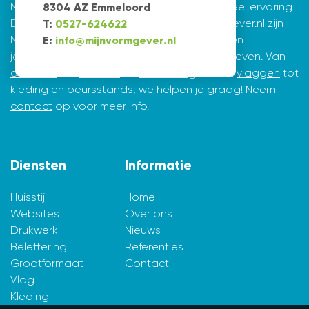
Mijnvormgever.nl: een grafisch bedrijf met veel ervaring.
8304 AZ Emmeloord
De creatieve ontwerpers achter Mijnvormgever.nl zijn
T:
0527-624622
Marius de Vries en Erik Tijsma. Beiden hebben
E:
info@mijnvormgever.nl
jarenlange ervaring in ontwerpen en vormgeven. Van
drukwerk
tot
website
en
belettering
en van
vlaggen
tot
kleding
en
beursstands
, we helpen je graag! Neem
contact
op voor meer info.
Diensten
Informatie
Huisstijl
Home
Websites
Over ons
Drukwerk
Nieuws
Belettering
Referenties
Grootformaat
Contact
Vlag
Kleding