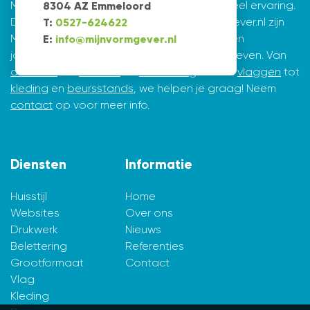
Mijnvormgever.nl: een grafisch bedrijf met veel ervaring.
8304 AZ Emmeloord
De creatieve ontwerpers achter Mijnvormgever.nl zijn
T:
0527-624622
Marius de Vries en Erik Tijsma. Beiden hebben
E:
info@mijnvormgever.nl
jarenlange ervaring in ontwerpen en vormgeven. Van
drukwerk
tot
website
en
belettering
en van
vlaggen
tot
kleding
en
beursstands
, we helpen je graag! Neem
contact
op voor meer info.
Diensten
Informatie
Huisstijl
Home
Websites
Over ons
Drukwerk
Nieuws
Belettering
Referenties
Grootformaat
Contact
Vlag
Kleding