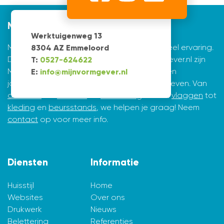
Mijnvormgever
Werktuigenweg 13
Mijnvormgever.nl: een grafisch bedrijf met veel ervaring.
8304 AZ Emmeloord
De creatieve ontwerpers achter Mijnvormgever.nl zijn
T:
0527-624622
Marius de Vries en Erik Tijsma. Beiden hebben
E:
info@mijnvormgever.nl
jarenlange ervaring in ontwerpen en vormgeven. Van
drukwerk
tot
website
en
belettering
en van
vlaggen
tot
kleding
en
beursstands
, we helpen je graag! Neem
contact
op voor meer info.
Diensten
Informatie
Huisstijl
Home
Websites
Over ons
Drukwerk
Nieuws
Belettering
Referenties