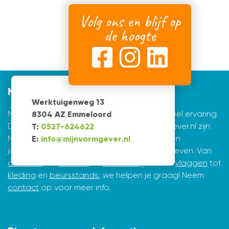
Volg ons en blijf op
de hoogte
Mijnvormgever
Werktuigenweg 13
Mijnvormgever.nl: een grafisch bedrijf met veel ervaring.
8304 AZ Emmeloord
De creatieve ontwerpers achter Mijnvormgever.nl zijn
T:
0527-624622
Marius de Vries en Erik Tijsma. Beiden hebben
E:
info@mijnvormgever.nl
jarenlange ervaring in ontwerpen en vormgeven. Van
drukwerk
tot
website
en
belettering
en van
vlaggen
tot
kleding
en
beursstands
, we helpen je graag! Neem
contact
op voor meer info.