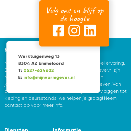
Volg ons en blijf op
de hoogte
Mijnvormgever
Werktuigenweg 13
Mijnvormgever.nl: een grafisch bedrijf met veel ervaring.
8304 AZ Emmeloord
De creatieve ontwerpers achter Mijnvormgever.nl zijn
T:
0527-624622
Marius de Vries en Erik Tijsma. Beiden hebben
E:
info@mijnvormgever.nl
jarenlange ervaring in ontwerpen en vormgeven. Van
drukwerk
tot
website
en
belettering
en van
vlaggen
tot
kleding
en
beursstands
, we helpen je graag! Neem
contact
op voor meer info.
Diensten
Informatie