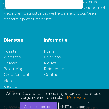
jarenlange ervaring in ontwerpen en vormgeven. Van
drukwerk
tot
website
en
belettering
en van
vlaggen
tot
kleding
en
beursstands
, we helpen je graag! Neem
contact
op voor meer info.
Diensten
Informatie
Huisstijl
Home
Websites
Over ons
Drukwerk
Nieuws
Belettering
Referenties
Grootformaat
Contact
Vlag
Kleding
Divers
Welkom! Deze website maakt gebruik van cookies en
vergelijkbare technieken.
Meer weten
Cookies toestaan
NIET toestaan
© 2026 mijnvormgever.nl
Website: Mijnvormgever.nl