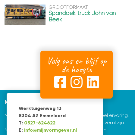
GROOTFORMAAT
Spandoek truck John van
Beek
Volg ons en blijf op
de hoogte
Mijnvormgever
Werktuigenweg 13
Mijnvormgever.nl: een grafisch bedrijf met veel ervaring.
8304 AZ Emmeloord
De creatieve ontwerpers achter Mijnvormgever.nl zijn
T:
0527-624622
Marius de Vries en Erik Tijsma. Beiden hebben
E:
info@mijnvormgever.nl