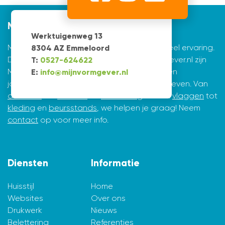
Mijnvormgever
Werktuigenweg 13
Mijnvormgever.nl: een grafisch bedrijf met veel ervaring.
8304 AZ Emmeloord
De creatieve ontwerpers achter Mijnvormgever.nl zijn
T:
0527-624622
Marius de Vries en Erik Tijsma. Beiden hebben
E:
info@mijnvormgever.nl
jarenlange ervaring in ontwerpen en vormgeven. Van
drukwerk
tot
website
en
belettering
en van
vlaggen
tot
kleding
en
beursstands
, we helpen je graag! Neem
contact
op voor meer info.
Diensten
Informatie
Huisstijl
Home
Websites
Over ons
Drukwerk
Nieuws
Belettering
Referenties