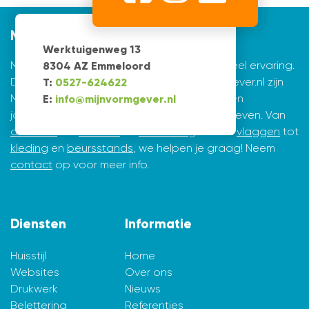
Mijnvormgever
Werktuigenweg 13
Mijnvormgever.nl: een grafisch bedrijf met veel ervaring.
8304 AZ Emmeloord
De creatieve ontwerpers achter Mijnvormgever.nl zijn
T:
0527-624622
Marius de Vries en Erik Tijsma. Beiden hebben
E:
info@mijnvormgever.nl
jarenlange ervaring in ontwerpen en vormgeven. Van
drukwerk
tot
website
en
belettering
en van
vlaggen
tot
kleding
en
beursstands
, we helpen je graag! Neem
contact
op voor meer info.
Diensten
Informatie
Huisstijl
Home
Websites
Over ons
Drukwerk
Nieuws
Belettering
Referenties