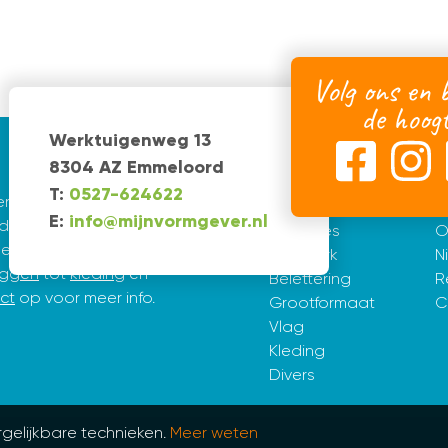
Volg ons en b
de hoog
Werktuigenweg 13
Diensten
I
8304 AZ Emmeloord
T:
0527-624622
 ervaring. De creatieve
Huisstijl
H
E:
info@mijnvormgever.nl
e Vries en Erik Tijsma.
Websites
O
pen en vormgeven. Van
Drukwerk
N
aggen
tot
kleding
en
Belettering
R
ct
op voor meer info.
Grootformaat
C
Vlag
Kleding
Divers
gelijkbare technieken.
Meer weten