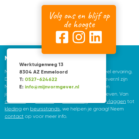
Volg ons en blijf op
de hoogte
Mijnvormgever
Werktuigenweg 13
Mijnvormgever.nl: een grafisch bedrijf met veel ervaring.
8304 AZ Emmeloord
De creatieve ontwerpers achter Mijnvormgever.nl zijn
T:
0527-624622
Marius de Vries en Erik Tijsma. Beiden hebben
E:
info@mijnvormgever.nl
jarenlange ervaring in ontwerpen en vormgeven. Van
drukwerk
tot
website
en
belettering
en van
vlaggen
tot
kleding
en
beursstands
, we helpen je graag! Neem
contact
op voor meer info.