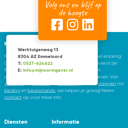
Volg ons en blijf op
de hoogte
Mijnvormgever
Werktuigenweg 13
Mijnvormgever.nl: een grafisch bedrijf met veel ervaring.
8304 AZ Emmeloord
De creatieve ontwerpers achter Mijnvormgever.nl zijn
T:
0527-624622
Marius de Vries en Erik Tijsma. Beiden hebben
E:
info@mijnvormgever.nl
jarenlange ervaring in ontwerpen en vormgeven. Van
drukwerk
tot
website
en
belettering
en van
vlaggen
tot
kleding
en
beursstands
, we helpen je graag! Neem
contact
op voor meer info.
Diensten
Informatie