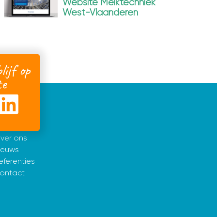
Website Melktechniek
West-Vlaanderen
lijf op
te
nformatie
ome
ver ons
ieuws
eferenties
ontact