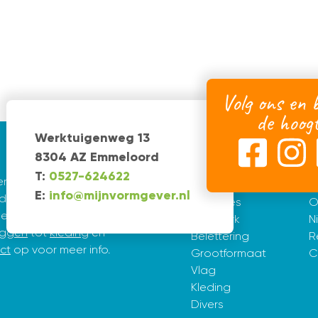
Volg ons en b
de hoog
Werktuigenweg 13
Diensten
I
8304 AZ Emmeloord
T:
0527-624622
 ervaring. De creatieve
Huisstijl
H
E:
info@mijnvormgever.nl
e Vries en Erik Tijsma.
Websites
O
pen en vormgeven. Van
Drukwerk
N
aggen
tot
kleding
en
Belettering
R
ct
op voor meer info.
Grootformaat
C
Vlag
Kleding
Divers