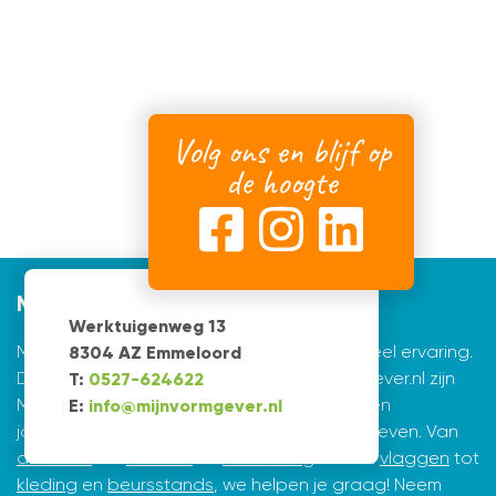
Volg ons en blijf op
de hoogte
Mijnvormgever
Werktuigenweg 13
Mijnvormgever.nl: een grafisch bedrijf met veel ervaring.
8304 AZ Emmeloord
De creatieve ontwerpers achter Mijnvormgever.nl zijn
T:
0527-624622
Marius de Vries en Erik Tijsma. Beiden hebben
E:
info@mijnvormgever.nl
jarenlange ervaring in ontwerpen en vormgeven. Van
drukwerk
tot
website
en
belettering
en van
vlaggen
tot
kleding
en
beursstands
, we helpen je graag! Neem