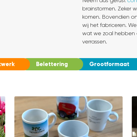
Neem dus gerust
con
brainstormen. Zeker w
komen. Bovendien ont
wij het fabriceren. W
wat we zoal hebben o
verrassen.
kwerk
Belettering
Grootformaat