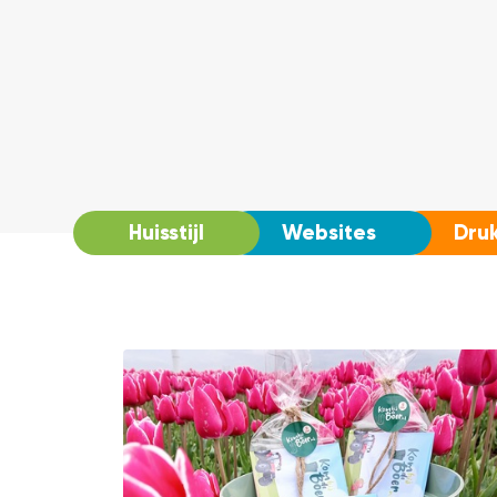
Huisstijl
Websites
Dru