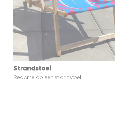
Z
W
R
Strandstoel
Reclame op een strandstoel
k
Lifesizes MCM