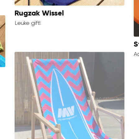
Rugzak Wissel
Leuke gift!
S
Aa