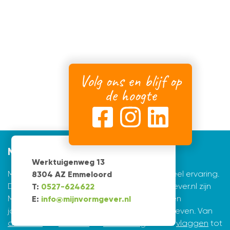
Volg ons en blijf op
de hoogte
Mijnvormgever
Werktuigenweg 13
Mijnvormgever.nl: een grafisch bedrijf met veel ervaring.
8304 AZ Emmeloord
De creatieve ontwerpers achter Mijnvormgever.nl zijn
T:
0527-624622
Marius de Vries en Erik Tijsma. Beiden hebben
E:
info@mijnvormgever.nl
jarenlange ervaring in ontwerpen en vormgeven. Van
drukwerk
tot
website
en
belettering
en van
vlaggen
tot